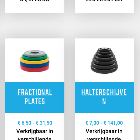
FRACTIONAL
HALTERSCHIJVE
PLATES
N
Prijsklasse:
Prijskl
€
6,50
-
€
31,50
€
7,00
-
€
141,00
Verkrijgbaar in
€ 6,50
Verkrijgbaar in
€ 7,00
verschillende
tot
verschillende
tot