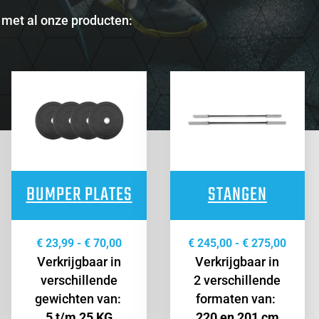
 met al onze producten:
BUMPER PLATES
STANGEN
Prijsklasse:
Prijsk
€
23,99
-
€
70,00
€
245,00
-
€
275,00
Verkrijgbaar in
€ 23,99
Verkrijgbaar in
€ 245,
asse:
verschillende
tot
2 verschillende
tot
gewichten van:
€ 70,00
formaten van:
€ 275,
5 t/m 25 KG
220 en 201 cm
00