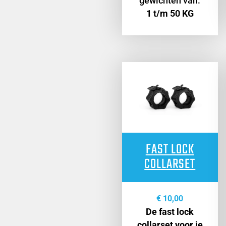
gewichten van:
1 t/m 50 KG
FAST LOCK
COLLARSET
€
10,00
De fast lock
collarset voor je