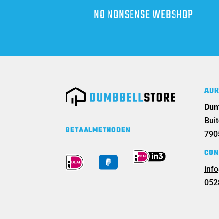
NO NONSENSE WEBSHOP
ADR
Dum
Bui
BETAALMETHODEN
790
CON
inf
052