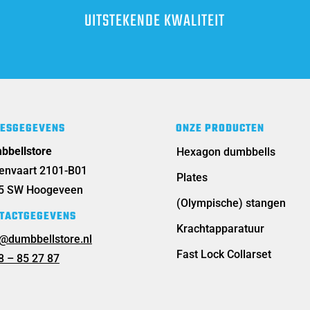
UITSTEKENDE KWALITEIT
ESGEGEVENS
ONZE PRODUCTEN
bbellstore
Hexagon dumbbells
tenvaart 2101-B01
Plates
5 SW Hoogeveen
(Olympische) stangen
TACTGEGEVENS
Krachtapparatuur
o@dumbbellstore.nl
Fast Lock Collarset
8 – 85 27 87