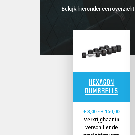
Bekijk hieronder een overzicht
HEXAGON
DUMBBELLS
Prijskl
€
3,00
-
€
150,00
Verkrijgbaar in
€ 3,00
verschillende
tot
€ 150,