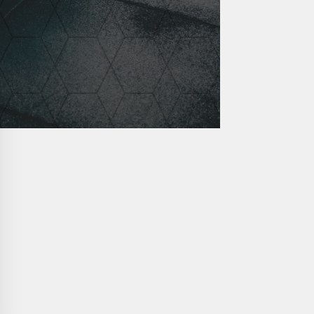
lasse:
00
00