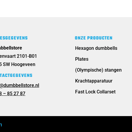
ESGEGEVENS
ONZE PRODUCTEN
bbellstore
Hexagon dumbbells
tenvaart 2101-B01
Plates
5 SW Hoogeveen
(Olympische) stangen
TACTGEGEVENS
Krachtapparatuur
o@dumbbellstore.nl
Fast Lock Collarset
8 – 85 27 87
n