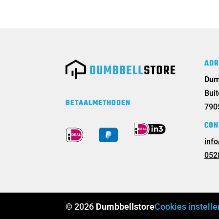
ADR
Dum
Bui
BETAALMETHODEN
790
CON
inf
052
© 2026
Dumbbellstore
Cookies instelle