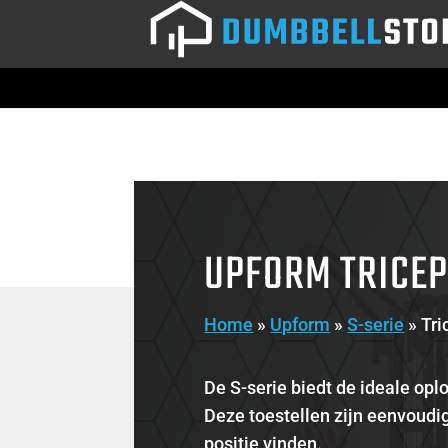
UPFORM TRICEP
Home
»
Upform
»
S-serie
»
Tri
De S-serie biedt de ideale oplo
Deze toestellen zijn eenvoudig
positie vinden.