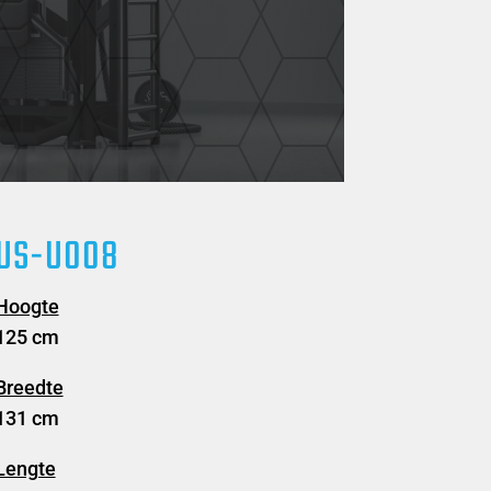
US-U008
Hoogte
125 cm
Breedte
131 cm
Lengte