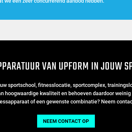
 dat we een zeer concurrerend aanbod hebben.
APPARATUUR VAN UPFORM IN JOUW S
uw sportschool, fitnesslocatie, sportcomplex, trainingslo
 van hoogwaardige kwaliteit en behoeven daardoor weinig
tnessapparaat of een gewenste combinatie? Neem contac
NEEM CONTACT OP