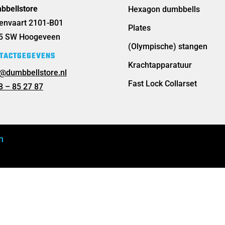
bbellstore
Hexagon dumbbells
tenvaart 2101-B01
Plates
5 SW Hoogeveen
(Olympische) stangen
TACTGEGEVENS
Krachtapparatuur
o@dumbbellstore.nl
Fast Lock Collarset
8 – 85 27 87
n