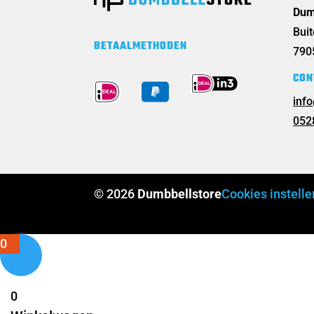
Dum
Bui
BETAALMETHODEN
790
CON
inf
052
© 2026
Dumbbellstore
Cookies instelle
0
0