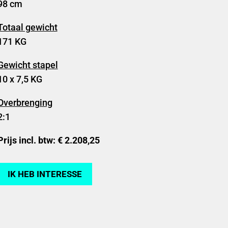
98 cm
Totaal gewicht
171 KG
Gewicht stapel
10 x 7,5 KG
Overbrenging
2:1
Prijs incl. btw: € 2.208,25
IK HEB INTERESSE