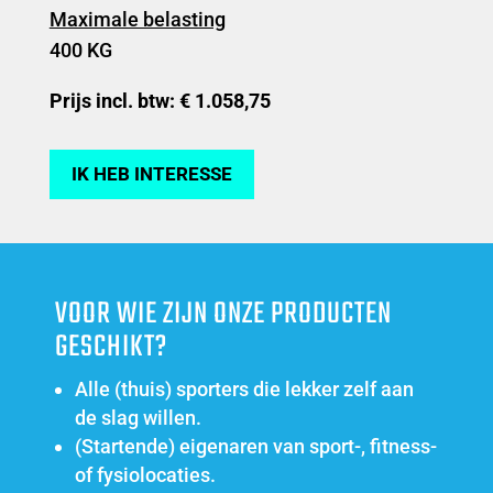
Maximale belasting
400 KG
Prijs incl. btw: € 1.058,75
IK HEB INTERESSE
VOOR WIE ZIJN ONZE PRODUCTEN
GESCHIKT?
Alle (thuis) sporters die lekker zelf aan
de slag willen.
(Startende) eigenaren van sport-, fitness-
of fysiolocaties.