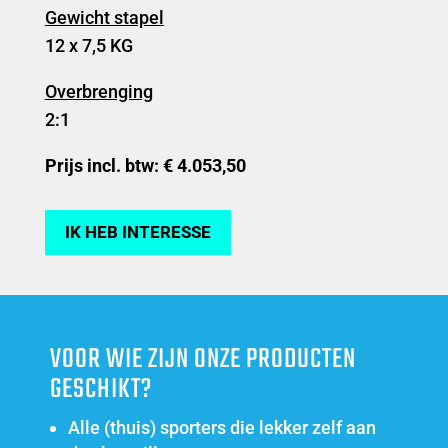
Gewicht stapel
12 x 7,5 KG
Overbrenging
2:1
Prijs incl. btw: € 4.053,50
IK HEB INTERESSE
VOOR WIE ZIJN ONZE PRODUCTEN
GESCHIKT?
Alle (thuis) sporters die lekker zelf aan