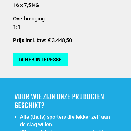
16 x 7,5 KG
Overbrenging
1:1
Prijs incl. btw: € 3.448,50
IK HEB INTERESSE
VOOR WIE ZIJN ONZE PRODUCTEN
GESCHIKT?
Alle (thuis) sporters die lekker zelf aan
de slag willen.